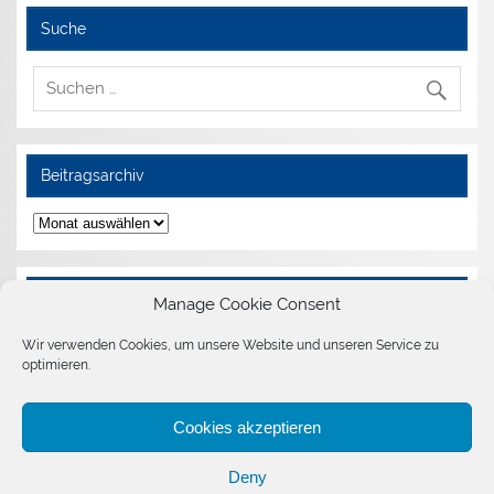
Suche
Beitragsarchiv
Beitragsarchiv
Weitere Informationen
Manage Cookie Consent
Wir verwenden Cookies, um unsere Website und unseren Service zu
Impressum
optimieren.
Allgemeine Nutzungsbedingungen
Erklärung zum Datenschutz
Haftungsausschluss
Cookies akzeptieren
Cookie-Richtlinie (EU)
Deny